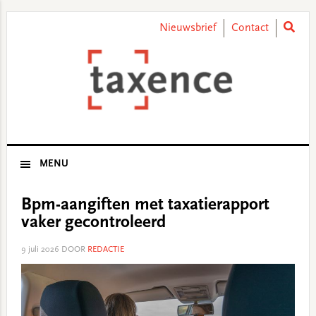
Skip
Skip
Skip
Skip
to
to
to
to
Nieuwsbrief
Contact
primary
main
primary
footer
navigation
content
sidebar
MENU
Bpm-aangiften met taxatierapport
vaker gecontroleerd
9 juli 2026
DOOR
REDACTIE