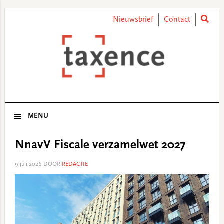
Skip
Skip
Skip
Skip
to
to
to
to
Nieuwsbrief
Contact
primary
main
primary
footer
navigation
content
sidebar
MENU
NnavV Fiscale verzamelwet 2027
9 juli 2026
DOOR
REDACTIE