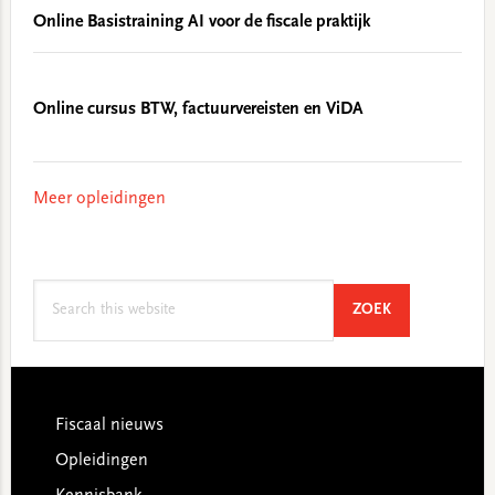
Online Basistraining AI voor de fiscale praktijk
Online cursus BTW, factuurvereisten en ViDA
Meer opleidingen
Search
SEARCH
ZOEK
this
website
Footer
Fiscaal nieuws
Opleidingen