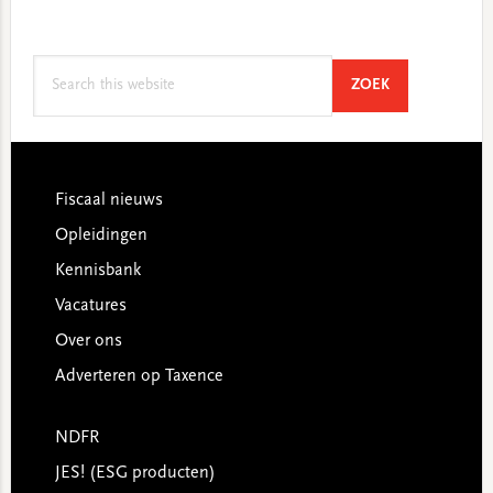
Search
SEARCH
ZOEK
this
website
Footer
Fiscaal nieuws
Opleidingen
Kennisbank
Vacatures
Over ons
Adverteren op Taxence
NDFR
JES! (ESG producten)