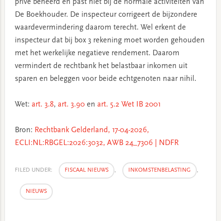
privé beheerd en past niet bij de normale activiteiten van
De Boekhouder. De inspecteur corrigeert de bijzondere
waardevermindering daarom terecht. Wel erkent de
inspecteur dat bij box 3 rekening moet worden gehouden
met het werkelijke negatieve rendement. Daarom
vermindert de rechtbank het belastbaar inkomen uit
sparen en beleggen voor beide echtgenoten naar nihil.
Wet:
art. 3.8
,
art. 3.90
en
art. 5.2 Wet IB 2001
Bron:
Rechtbank Gelderland, 17-04-2026,
ECLI:NL:RBGEL:2026:3032, AWB 24_7306 | NDFR
FILED UNDER:
FISCAAL NIEUWS
,
INKOMSTENBELASTING
,
NIEUWS