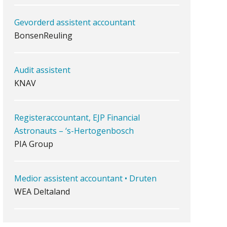
antwoordt via een app dan via
de mail
Gevorderd assistent accountant
BonsenReuling
iXBRL controleren: wanneer
moet het, en waar let je op?
Het herbeleggen van de
Herinvesteringsreserve (HIR) in
Audit assistent
een
KNAV
vastgoedbeleggingsfonds?
Inzicht in je organisatie: de
kracht zit in eenvoud
Registeraccountant, EJP Financial
Astronauts – ‘s-Hertogenbosch
Ketenmachtigingen centraal
beheren: zo werkt u slimmer
PIA Group
met eHerkenning
de autonome AI-boekhouder
Medior assistent accountant • Druten
WEA Deltaland
De curator klopt aan: wat
moet een accountantskantoor
afgeven bij een faillissement
van een klant?
Gevorderd Assistent Accountant –