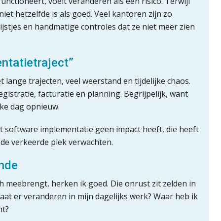
unctioneert, voelt veranderen als een risico. Terwijl
et hetzelfde is als goed. Veel kantoren zijn zo
jstjes en handmatige controles dat ze niet meer zien
ntatietraject”
lange trajecten, veel weerstand en tijdelijke chaos.
istratie, facturatie en planning. Begrijpelijk, want
lke dag opnieuw.
at software implementatie geen impact heeft, die heeft
 de verkeerde plek verwachten.
ende
 meebrengt, herken ik goed. Die onrust zit zelden in
aat er veranderen in mijn dagelijks werk? Waar heb ik
ht?