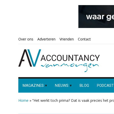
Spring
Door
Spring
Spring
Over ons
Adverteren
Vrienden
Contact
naar
naar
naar
naar
de
de
de
de
hoofdnavigatie
hoofd
eerste
voettekst
inhoud
sidebar
MAGAZINES
NIEUWS
BLOG
PODCAST
Home
»
“Het werkt toch prima? Dat is vaak precies het p