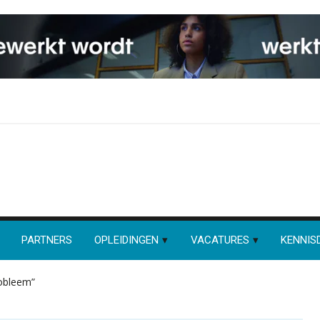
PARTNERS
OPLEIDINGEN
VACATURES
KENNIS
robleem”