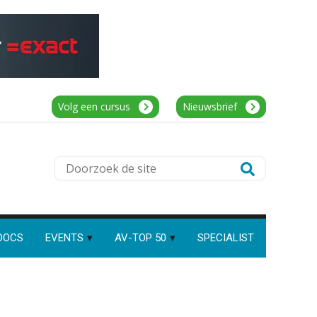
PIA Group
Accountant Agri & Food – Heythuysen
Speech to text in compliance
aaff
software: zo besparen
accountants twintig minuten
per dossier
Volg een cursus
Nieuwsbrief
Supervisor controlling & accounting
KNAV
Risicocategorieën AI Act
Doorzoek
blijven onderbelicht, terwijl de
verplichtingen al gelden
de
Klantadviseur Accountancy (32-40 uur)
site
Groeipad in de
Finnerz
samenstelpraktijk: van
gevorderd assistent naar
client manager
DOCS
EVENTS
AV-TOP 50
SPECIALIST
Junior manager audit
Automatisering heeft direct
invloed op declarabele uren
Bentacera
De volgende stap in AI: HR-
assistent Loket begrijpt nu je