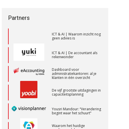
een privé-risico? De rol van de
vak veranderen
Scab
accountant bij
bestuurdersaansprakelijkheid
ICT & AI | “Wie bewust kiest,
Partners
kiest voor
toekomstbestendigheid”
Corporate Finance Advisor
KNAV
ICT & AI | Waarom inzicht nog
geen advies is
Accountant Agri & Food – Roosendaal
ICT & AI | De accountant als
rekenwonder
aaff
Dashboard voor
administratiekantoren: al je
Accountant – Eindhoven
klanten in één overzicht
aaff
De vijf grootste uitdagingen in
capaciteitsplanning
Senior Assistent Accountant, EJP Financial
Yousri Mandour: “Verandering
Astronauts – Curaçao
begint waar het schuurt”
PIA Group
Waarom het huidige