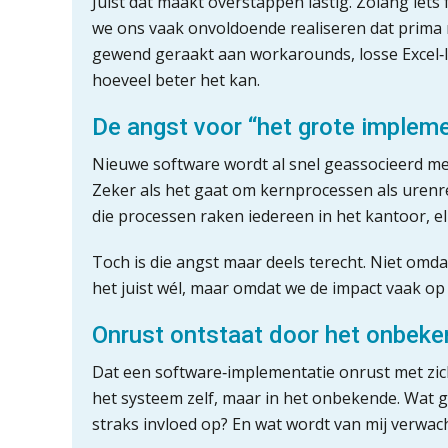
Juist dát maakt overstappen lastig. Zolang iets f
we ons vaak onvoldoende realiseren dat prima ni
gewend geraakt aan workarounds, losse Excel‑li
hoeveel beter het kan.
De angst voor “het grote impleme
Nieuwe software wordt al snel geassocieerd met 
Zeker als het gaat om kernprocessen als urenreg
die processen raken iedereen in het kantoor, e
Toch is die angst maar deels terecht. Niet omd
het juist wél, maar omdat we de impact vaak op
Onrust ontstaat door het onbek
Dat een software‑implementatie onrust met zich
het systeem zelf, maar in het onbekende. Wat g
straks invloed op? En wat wordt van mij verwac