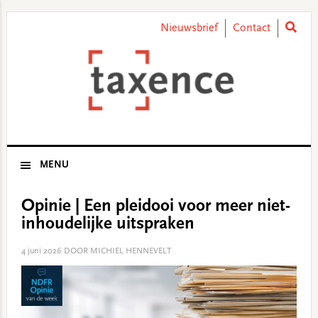
Skip
Skip
Skip
Skip
to
to
to
to
Nieuwsbrief
Contact
primary
main
primary
footer
navigation
content
sidebar
MENU
Opinie | Een pleidooi voor meer niet-
inhoudelijke uitspraken
4 juni 2026
DOOR MICHIEL HENNEVELT