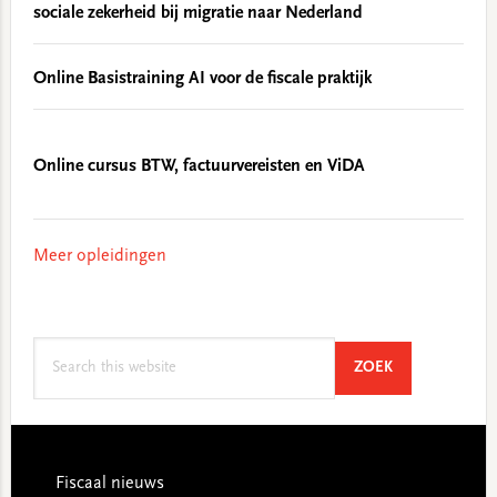
sociale zekerheid bij migratie naar Nederland
Online Basistraining AI voor de fiscale praktijk
Online cursus BTW, factuurvereisten en ViDA
Meer opleidingen
Search
SEARCH
ZOEK
this
website
Footer
Fiscaal nieuws