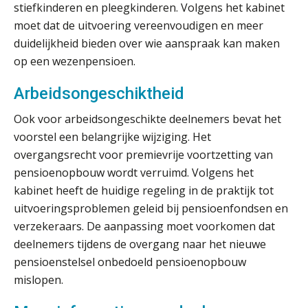
stiefkinderen en pleegkinderen. Volgens het kabinet
Woord & Daad: “Van wildgroei naar
moet dat de uitvoering vereenvoudigen en meer
een structuur die iedereen begrijpt”
duidelijkheid bieden over wie aanspraak kan maken
op een wezenpensioen.
Scan-en-herken haalt de druk niet van
je kwartaalafsluiting. Dit wel.
Arbeidsongeschiktheid
Uitspraak Hoge Raad: subsidie voor
tuchtrechtspraak advocatuur is
Ook voor arbeidsongeschikte deelnemers bevat het
belast met btw
voorstel een belangrijke wijziging. Het
Informer Money genomineerd voor
overgangsrecht voor premievrije voortzetting van
Best FinTech Startup of the Year
België
pensioenopbouw wordt verruimd. Volgens het
kabinet heeft de huidige regeling in de praktijk tot
Wwft-compliance in 2026: doen we
uitvoeringsproblemen geleid bij pensioenfondsen en
het beter dan vorig jaar?
verzekeraars. De aanpassing moet voorkomen dat
ICT & AI | Volledig automatische
deelnemers tijdens de overgang naar het nieuwe
factuurverwerking: zo kom je er
pensioenstelsel onbedoeld pensioenopbouw
mislopen.
Hierom zijn webshopondernemers
extra kwetsbaar voor
boekhoudfouten