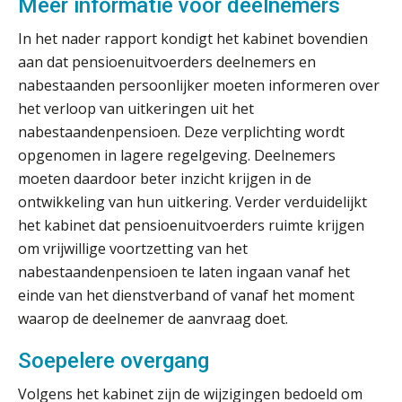
Meer informatie voor deelnemers
Blog | Aandachtspunten bij de
transitie in verband met de Wet
In het nader rapport kondigt het kabinet bovendien
toekomst pensioenen voor de
werkgever
aan dat pensioenuitvoerders deelnemers en
nabestaanden persoonlijker moeten informeren over
het verloop van uitkeringen uit het
nabestaandenpensioen. Deze verplichting wordt
Verstoorde arbeidsrelatie als
opgenomen in lagere regelgeving. Deelnemers
ontslaggrond: zo begeleid je jouw
klant
moeten daardoor beter inzicht krijgen in de
ontwikkeling van hun uitkering. Verder verduidelijkt
Duizenden Nederlanders in de knel
door Amerikaanse belastingwet
het kabinet dat pensioenuitvoerders ruimte krijgen
om vrijwillige voortzetting van het
Het functiegemak van de INT bij
nabestaandenpensioen te laten ingaan vanaf het
adviezen over en aangiften van erf-
en schenkbelasting.
einde van het dienstverband of vanaf het moment
waarop de deelnemer de aanvraag doet.
Zomer. Tijd om je loopbaan onder
de loep te nemen.
Soepelere overgang
Q Home: DAC7-compliant opschalen
als verhuurplatform voor
Volgens het kabinet zijn de wijzigingen bedoeld om
vakantiewoningen