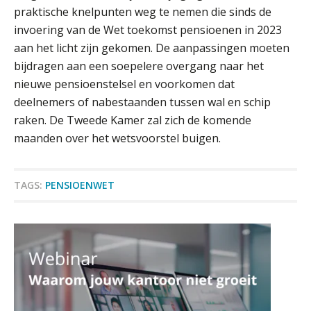
praktische knelpunten weg te nemen die sinds de
invoering van de Wet toekomst pensioenen in 2023
5 signalen dat jouw relatiebeheer
niet meer werkt (en hoe je dat oplost)
aan het licht zijn gekomen. De aanpassingen moeten
bijdragen aan een soepelere overgang naar het
nieuwe pensioenstelsel en voorkomen dat
deelnemers of nabestaanden tussen wal en schip
Fusies en overnames | Met
raken. De Tweede Kamer zal zich de komende
waardebepalingen bedrijfsadvies
dichter bij de ondernemer
maanden over het wetsvoorstel buigen.
Van Wwft naar AMLR: wat verandert
er in 2027?
TAGS:
PENSIOENWET
Driver-based models: de essentiële
bouwstenen voor elk finance team
Werven op klik is willekeurig. Zo
verminder je verloop structureel.
Buy & build: urenregistratie als
verborgen EBITDA-hefboom