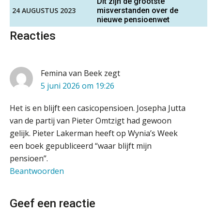
Dit zijn de grootste
‘s-Hertogenbosch
innovatie
24 AUGUSTUS 2023
misverstanden over de
PIA Group
nieuwe pensioenwet
Microsoft Copilot gebruiken? Zorg
Reacties
dat je eerst SharePoint op orde hebt
Medior assistent accountant • Druten
WEA Deltaland
Terug naar het ambacht
Femina van Beek
zegt
5 juni 2026 om 19:26
Cyberbeveiligingswet definitief: dit
Gevorderd Assistent Accountant – Enschede
moet je accountantskantoor vóór 15
augustus geregeld hebben
BonsenReuling
Het is en blijft een casicopensioen. Josepha Jutta
Waarom SharePoint en Copilot je de
van de partij van Pieter Omtzigt had gewoon
inzichten op klantdossiers schuldig
blijven
gelijk. Pieter Lakerman heeft op Wynia’s Week
Accountant Agri & Food – Gorinchem
een boek gepubliceerd “waar blijft mijn
aaff
“Waarom CRM in de accountancy
pensioen”.
vaak meer ruis dan overzicht brengt”
Beantwoorden
ICT & AI | “Accountancywerk
Accountant Agri & Food – Uden
verandert sneller dan de meeste
kantoren beseffen”
aaff
Geef een reactie
De cijfers kloppen. Maar klopt de