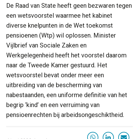
ICT & AI | De accountant als
De Raad van State heeft geen bezwaren tegen
rekenwonder
een wetsvoorstel waarmee het kabinet
Dashboard voor
administratiekantoren: al je klanten in
diverse knelpunten in de Wet toekomst
één overzicht
pensioenen (Wtp) wil oplossen. Minister
De vijf grootste uitdagingen in
Vijlbrief van Sociale Zaken en
capaciteitsplanning
Werkgelegenheid heeft het voorstel daarom
Yousri Mandour: “Verandering begint
naar de Tweede Kamer gestuurd. Het
waar het schuurt”
wetsvoorstel bevat onder meer een
Waarom het huidige verdienmodel
uitbreiding van de bescherming van
van accountants verleden tijd is
nabestaanden, een uniforme definitie van het
begrip ‘kind’ en een verruiming van
pensioenrechten bij arbeidsongeschiktheid.
Wie is de eerste? De AI-revolutie
waar elk kantoor op wacht.