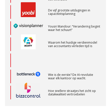
De vijf grootste uitdagingen in
capaciteitsplanning
Senior Assistent Accountant, EJP Financial
Astronauts – Curaçao
Yousri Mandour: “Verandering begint
waar het schuurt”
PIA Group
Waarom het huidige verdienmodel
van accountants verleden tijd is
Senior Assistent Accountant – Kesteren
WEA Deltaland
Senior assistent accountant | samenstel
Wie is de eerste? De AI-revolutie
Scab
waar elk kantoor op wacht.
Hoe snellere straatjes het zicht op
Assistent Accountant / Relatiemanager, Elysee
datakwaliteit vertroebelen
Accountants
‘De accountant is essentieel voor
PIA Group
ondernemers in het mkb’