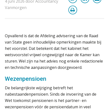
4 juni 2026 door Accountancy
Hoe snellere straatjes het zicht op
datakwaliteit vertroebelen
Vanmorgen
‘De accountant is essentieel voor
ondernemers in het mkb’
Waarom een VOF-contract net zo
Opvallend is dat de Afdeling advisering van de Raad
belangrijk is als het zakelijk plan zelf
van State geen inhoudelijke opmerkingen maakte bij
het voorstel. Dat betekent dat het kabinet het
wetsvoorstel vrijwel ongewijzigd naar de Kamer kan
sturen. Wel zijn na het advies nog enkele redactionele
Waarom jouw klant sneller
en technische aanpassingen doorgevoerd.
antwoordt via een app dan via de
mail
Wezenpensioen
iXBRL controleren: wanneer moet
het, en waar let je op?
De belangrijkste wijziging betreft het
nabestaandenpensioen. Sinds de invoering van de
Het herbeleggen van de
Herinvesteringsreserve (HIR) in een
Wet toekomst pensioenen is het partner- en
vastgoedbeleggingsfonds?
wezenpensioen vóór de pensioendatum in veel