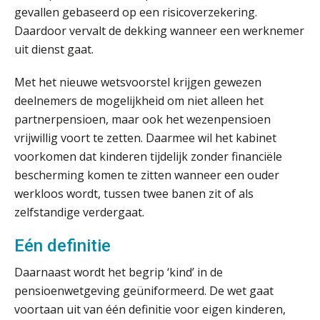
gevallen gebaseerd op een risicoverzekering.
Inzicht in je organisatie: de kracht zit
in eenvoud
Daardoor vervalt de dekking wanneer een werknemer
uit dienst gaat.
Ketenmachtigingen centraal beheren:
zo werkt u slimmer met eHerkenning
Met het nieuwe wetsvoorstel krijgen gewezen
deelnemers de mogelijkheid om niet alleen het
de autonome AI-boekhouder
partnerpensioen, maar ook het wezenpensioen
vrijwillig voort te zetten. Daarmee wil het kabinet
De curator klopt aan: wat moet een
voorkomen dat kinderen tijdelijk zonder financiële
accountantskantoor afgeven bij een
faillissement van een klant?
bescherming komen te zitten wanneer een ouder
werkloos wordt, tussen twee banen zit of als
Eenvoudig bankrekeningen koppelen
met Twinfield, Exact Online en
zelfstandige verdergaat.
Snelstart
Van Mook: “Met Minox Focus wil ik
Eén definitie
groeien naar twee keer zoveel
klanten.”
Daarnaast wordt het begrip ‘kind’ in de
pensioenwetgeving geüniformeerd. De wet gaat
Van losse vastlegging naar
aantoonbare grip op KYC en de Wwft
voortaan uit van één definitie voor eigen kinderen,